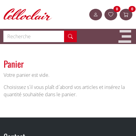
Shop Celloclair
Artikel in
A
0
0
Login
Recherche
Panier
Votre panier est vide.
Choisissez s´il vous plaît d´abord vos articles et insérez la
quantité souhaitée dans le panier.