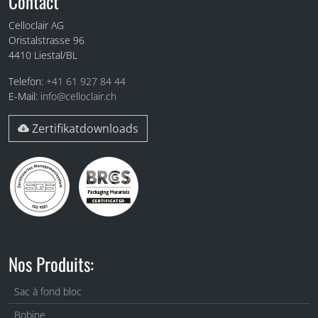
Fuss
Contact
Celloclair AG
Oristalstrasse 96
4410
Liestal/BL
Telefon:
+41 61 927 84 44
E-Mail:
info@celloclair.ch
Zertifikatdownloads
Nos Produits:
Sac à fond bloc
Bobine