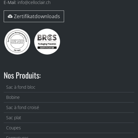
E-Mail:
info@celloclair.ch
Zertifikatdownloads
Nos Produits:
Sac à fond bloc
Bobine
Sac à fond croisé
Sac plat
Coupes
Fermetures