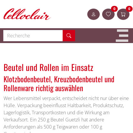
Shop Celloclair
Artikel in
A
0
0
Login
Recherche
Beutel und Rollen im Einsatz
Klotzbodenbeutel, Kreuzbodenbeutel und
Rollenware richtig auswählen
Wer Lebensmittel verpackt, entscheidet nicht nur über eine
Hülle. Verpackung beeinflusst Haltbarkeit, Produktschutz,
Lagerlogistik, Transportkosten und die Wirkung am
Verkaufsort. Ein 250 g Beutel Guetzli hat andere
Anforderungen als 500 g Teigwaren oder 100 g