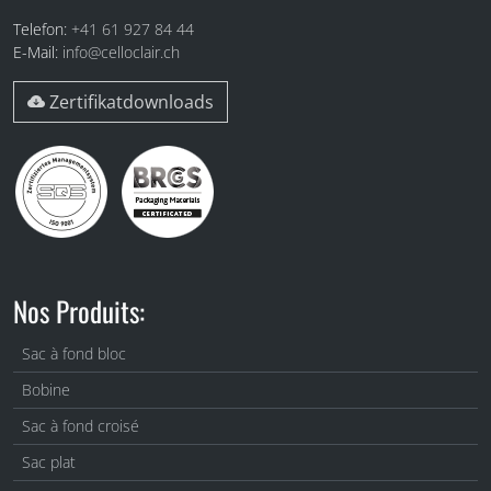
Telefon:
+41 61 927 84 44
E-Mail:
info@celloclair.ch
Zertifikatdownloads
Nos Produits:
Sac à fond bloc
Bobine
Sac à fond croisé
Sac plat