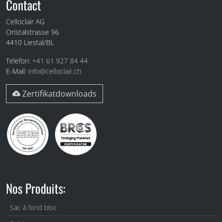
Fuss
Contact
Celloclair AG
Oristalstrasse 96
4410
Liestal/BL
Telefon:
+41 61 927 84 44
E-Mail:
info@celloclair.ch
Zertifikatdownloads
Nos Produits:
Sac à fond bloc