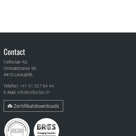
Fuss
Contact
Celloclair AG
Oristalstrasse 96
4410
Liestal/BL
Telefon:
+41 61 927 84 44
E-Mail:
info@celloclair.ch
Zertifikatdownloads