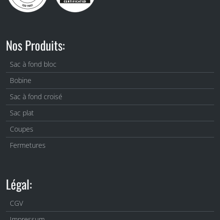
Nos Produits:
Sac à fond bloc
Bobine
Sac à fond croisé
Sac plat
Coupes
Fermetures
Légal:
CGV
Impressum