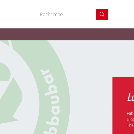
Recherche
Le
Fab
Bio
The