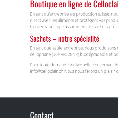
Boutique en ligne de Cellocla
En tant qu’entreprise de production suisse, no
direct avec les aliments et protègent vos prod
trouverez un large assortiment de sachets pré
Sachets – notre spécialité
En tant que seule entreprise, nous produisons n
cellophane (30NVR, 28NP) biodégradable et p
Pour toute demande individuelle concernant le f
info@celloclair.ch Nous nous ferons un plaisir d
Fuss
Contact