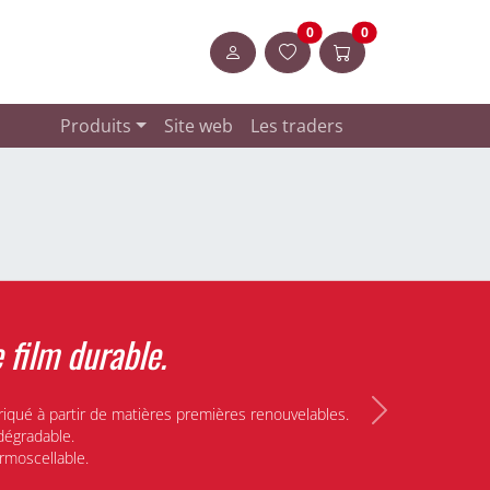
Artikel in der Merkliste
Articles dans le pa
0
0
Login
Produits
Site web
Les traders
 film durable.
riqué à partir de matières premières renouvelables.
Next
dégradable.
rmoscellable.