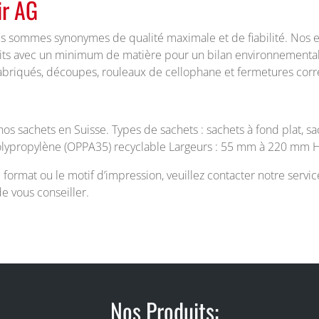
ir AG
us sommes synonymes de qualité maximale et de fiabilité. Nos e
uits avec un minimum de matière pour un bilan environnemental
fabriqués, découpes, rouleaux de cellophane et fermetures cor
os sachets en Suisse. Types de sachets : sachets à fond plat, sac
olypropylène (OPPA35) recyclable Largeurs : 55 mm à 220 mm
ormat ou le motif d’impression, veuillez contacter notre servic
e vous conseiller.
Nos Produits: