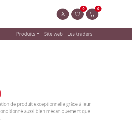
Artikel in der Merkliste
Articles dans le pa
0
0
Login
Produits
Site web
Les traders
)
ation de produit exceptionnelle grâce à leur
 conditionné aussi bien mécaniquement que
.