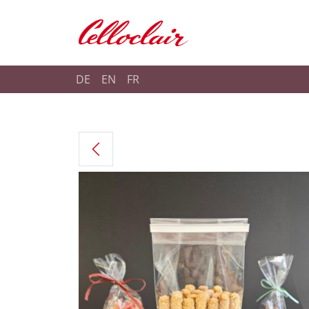
Shop Celloclair
DE
EN
FR