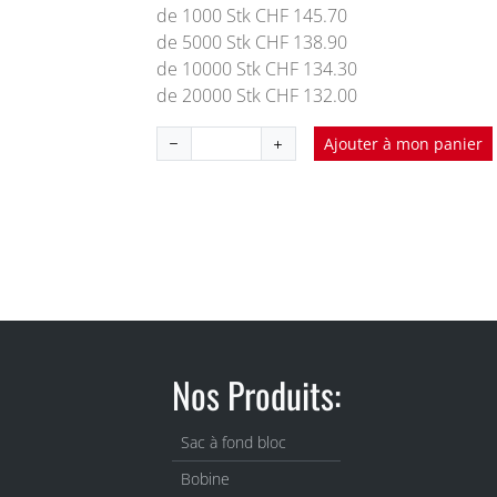
de 1000 Stk CHF 145.70
de 5000 Stk CHF 138.90
de 10000 Stk CHF 134.30
de 20000 Stk CHF 132.00
Ajouter à mon panier
Nos Produits:
Sac à fond bloc
Bobine