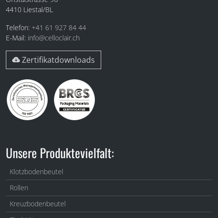
4410
Liestal/BL
Telefon:
+41 61 927 84 44
E-Mail:
info@celloclair.ch
Zertifikatdownloads
Unsere Produktevielfalt:
Klotzbodenbeutel
Rollen
Kreuzbodenbeutel