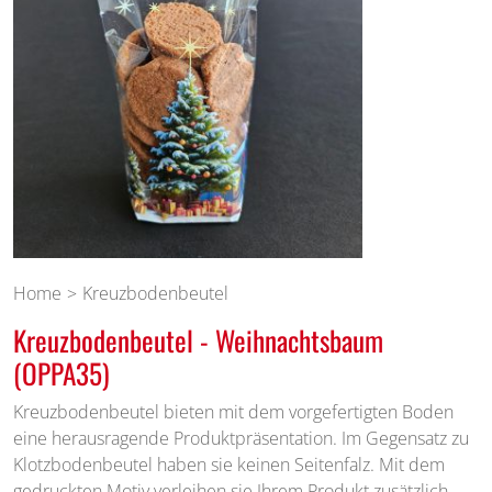
Home
Kreuzbodenbeutel
Kreuzbodenbeutel - Weihnachtsbaum
(OPPA35)
Kreuzbodenbeutel bieten mit dem vorgefertigten Boden
eine herausragende Produktpräsentation. Im Gegensatz zu
Klotzbodenbeutel haben sie keinen Seitenfalz. Mit dem
gedruckten Motiv verleihen sie Ihrem Produkt zusätzlich