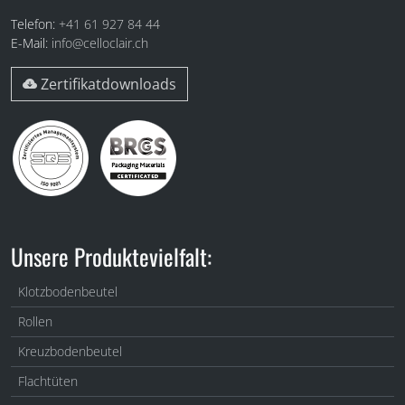
Telefon:
+41 61 927 84 44
E-Mail:
info@celloclair.ch
Zertifikatdownloads
Unsere Produktevielfalt:
Klotzbodenbeutel
Rollen
Kreuzbodenbeutel
Flachtüten