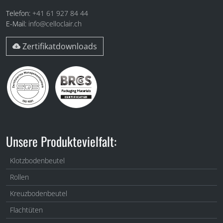
Telefon:
+41 61 927 84 44
E-Mail:
info@celloclair.ch
Zertifikatdownloads
Unsere Produktevielfalt:
Klotzbodenbeutel
Rollen
Kreuzbodenbeutel
Flachtüten