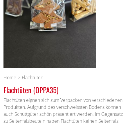
Home
Flachtüten
Flachtüten (OPPA35)
Flachtüten eignen sich zum Verpacken von verschiedenen
Produkten. Aufgrund des verschweissten Bodens können
auch Schüttgüter schön präsentiert werden. Im Gegensatz
zu Seitenfalzbeuteln haben Flachtüten keinen Seitenfalz.