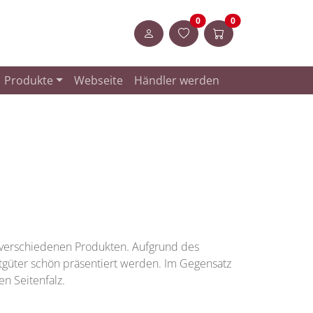
Artikel in der Merkliste
Artikel im Warenk
0
0
Anmelden
Produkte
Webseite
Händler werden
 verschiedenen Produkten. Aufgrund des
güter schön präsentiert werden. Im Gegensatz
en Seitenfalz.