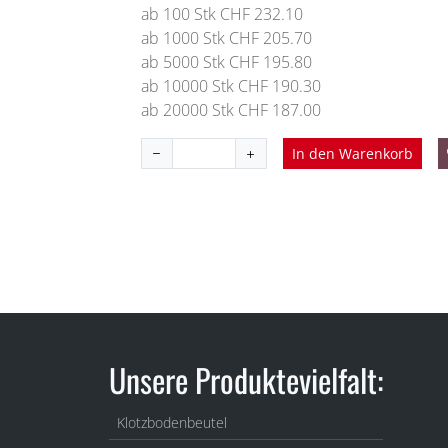
ab 100 Stk CHF 232.10
ab 1000 Stk CHF 205.70
ab 5000 Stk CHF 195.80
ab 10000 Stk CHF 190.30
ab 20000 Stk CHF 187.00
In den Warenkorb
Unsere Produktevielfalt:
Klotzbodenbeutel