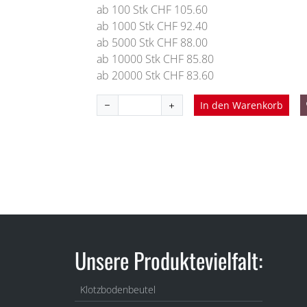
ab 100 Stk CHF 105.60
ab 1000 Stk CHF 92.40
ab 5000 Stk CHF 88.00
ab 10000 Stk CHF 85.80
ab 20000 Stk CHF 83.60
In den Warenkorb
Unsere Produktevielfalt:
Klotzbodenbeutel