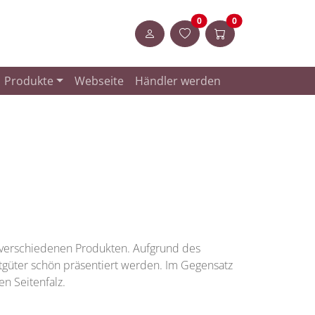
Artikel in der Merkliste
Artikel im Warenk
0
0
Anmelden
Produkte
Webseite
Händler werden
 verschiedenen Produkten. Aufgrund des
güter schön präsentiert werden. Im Gegensatz
en Seitenfalz.