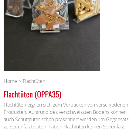
Home
Flachtüten
Flachtüten (OPPA35)
Flachtüten eignen sich zum Verpacken von verschiedenen
Produkten. Aufgrund des verschweissten Bodens können
auch Schüttgüter schön präsentiert werden. Im Gegensatz
zu Seitenfalzbeuteln haben Flachtüten keinen Seitenfalz.