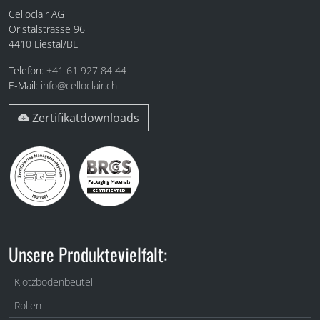
Celloclair AG
Oristalstrasse 96
4410
Liestal/BL
Telefon:
+41 61 927 84 44
E-Mail:
info@celloclair.ch
Zertifikatdownloads
Unsere Produktevielfalt:
Klotzbodenbeutel
Rollen