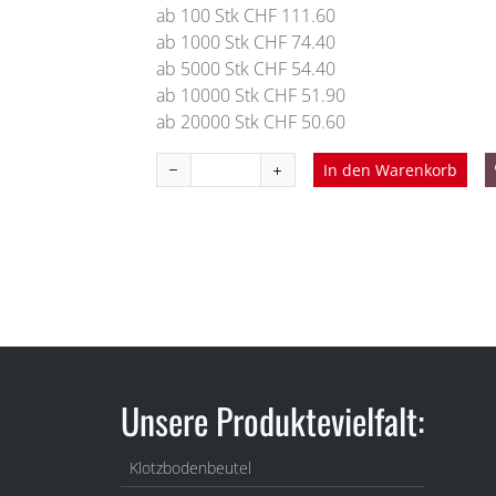
ab 100 Stk CHF 111.60
ab 1000 Stk CHF 74.40
ab 5000 Stk CHF 54.40
ab 10000 Stk CHF 51.90
ab 20000 Stk CHF 50.60
In den Warenkorb
Unsere Produktevielfalt:
Klotzbodenbeutel