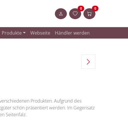
Artikel in der Merkliste
Artikel im Warenk
0
0
Anmelden
Produkte
Webseite
Händler werden
 verschiedenen Produkten. Aufgrund des
güter schön präsentiert werden. Im Gegensatz
en Seitenfalz.