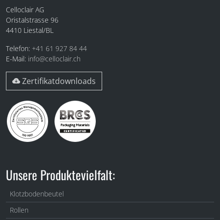
Celloclair AG
Oristalstrasse 96
4410
Liestal/BL
Telefon:
+41 61 927 84 44
E-Mail:
info@celloclair.ch
Zertifikatdownloads
Unsere Produktevielfalt:
Klotzbodenbeutel
Rollen