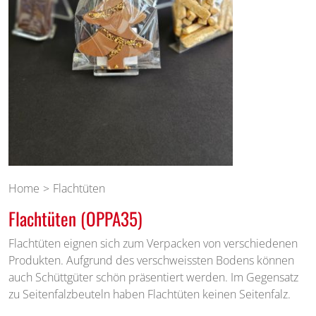
Home
Flachtüten
Flachtüten (OPPA35)
Flachtüten eignen sich zum Verpacken von verschiedenen
Produkten. Aufgrund des verschweissten Bodens können
auch Schüttgüter schön präsentiert werden. Im Gegensatz
zu Seitenfalzbeuteln haben Flachtüten keinen Seitenfalz.