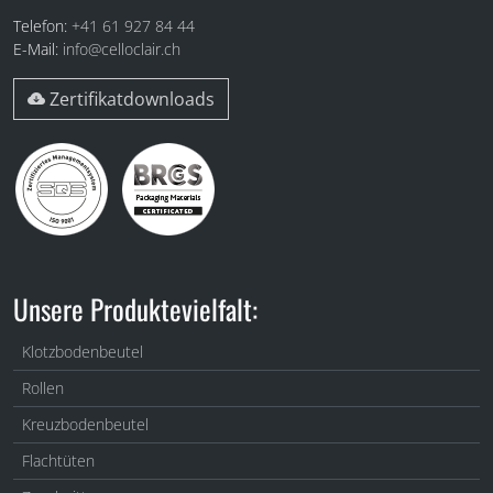
Telefon:
+41 61 927 84 44
E-Mail:
info@celloclair.ch
Zertifikatdownloads
Unsere Produktevielfalt:
Klotzbodenbeutel
Rollen
Kreuzbodenbeutel
Flachtüten