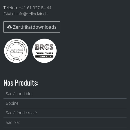
Telefon:
+41 61 927 84 44
E-Mail:
info@celloclair.ch
Zertifikatdownloads
Nos Produits:
Sac à fond bloc
Bobine
Sac à fond croisé
Sac plat