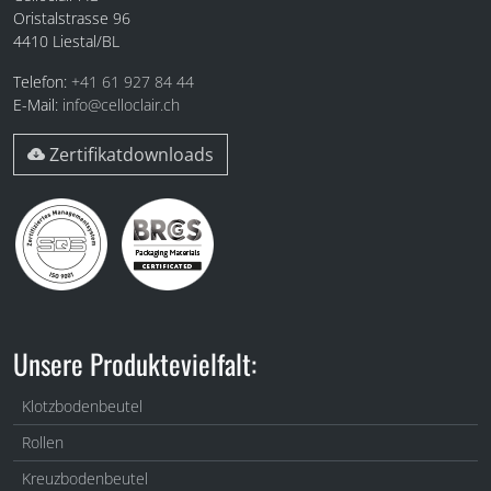
Oristalstrasse 96
4410
Liestal/BL
Telefon:
+41 61 927 84 44
E-Mail:
info@celloclair.ch
Zertifikatdownloads
Unsere Produktevielfalt:
Klotzbodenbeutel
Rollen
Kreuzbodenbeutel