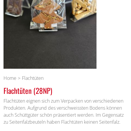
Home
Flachtüten
Flachtüten (28NP)
Flachtüten eignen sich zum Verpacken von verschiedenen
Produkten. Aufgrund des verschweissten Bodens können
auch Schüttgüter schön präsentiert werden. Im Gegensatz
zu Seitenfalzbeuteln haben Flachtüten keinen Seitenfalz.