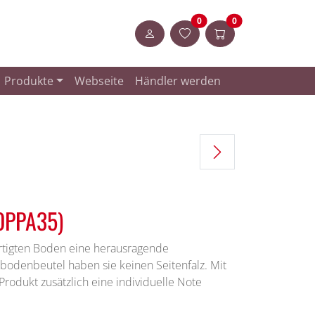
Artikel in der Merkliste
Artikel im Warenk
0
0
Anmelden
Produkte
Webseite
Händler werden
(OPPA35)
rtigten Boden eine herausragende
zbodenbeutel haben sie keinen Seitenfalz. Mit
rodukt zusätzlich eine individuelle Note