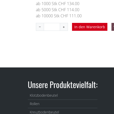
ab 1000 Stk CHF 134.00
ab 5000 Stk CHF 114.00
ab 10000 Stk CHF 111.00
In den Warenkorb
Unsere Produktevielfalt:
Klotzbodenbeutel
Rollen
Kreuzbodenbeutel